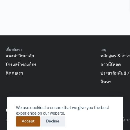
เกี่ยวกับเรา
เมนู
แนะนำวิทยาลัย
หลักสูตร & การ
โครงสร้างองค์กร
ดาวน์โหลด
ติดต่อเรา
ประชาสัมพันธ์ 
ค้นหา
FACEBOOK
INSTAGRAM
YOUTUBE
TIKTOK
We use cookies to ensure that we give you the best
experience on our website.
นโยบา
© 2016-2024 College of Arts, Media and Technology – All rights reserved.
Accept
Decline