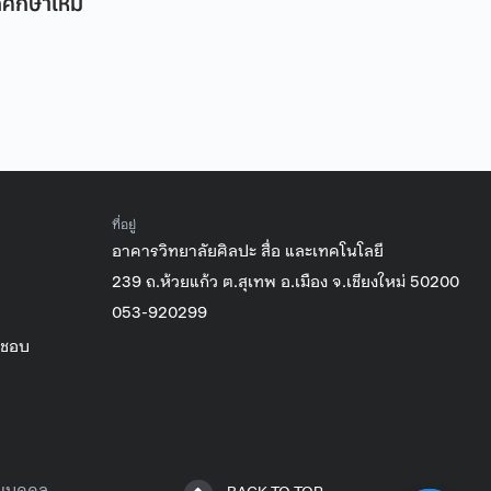
ศึกษาใหม่
ที่อยู่
อาคารวิทยาลัยศิลปะ สื่อ และเทคโนโลยี
239 ถ.ห้วยแก้ว ต.สุเทพ อ.เมือง จ.เชียงใหม่ 50200
053-920299
ิชอบ
วนบุคคล