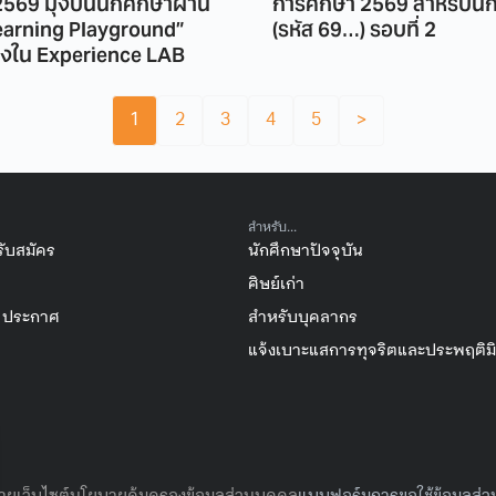
569 มุ่งปั้นนักศึกษาผ่าน
การศึกษา 2569 สำหรับนัก
earning Playground”
(รหัส 69…) รอบที่ 2
ิงใน Experience LAB
1
2
3
4
5
>
สำหรับ...
รับสมัคร
นักศึกษาปัจจุบัน
ศิษย์เก่า
/ ประกาศ
สำหรับบุคลากร
แจ้งเบาะแสการทุจริตและประพฤติม
ยเว็บไซต์
นโยบายคุ้มครองข้อมูลส่วนบุคคล
แบบฟอร์มการขอใช้ข้อมูลส่