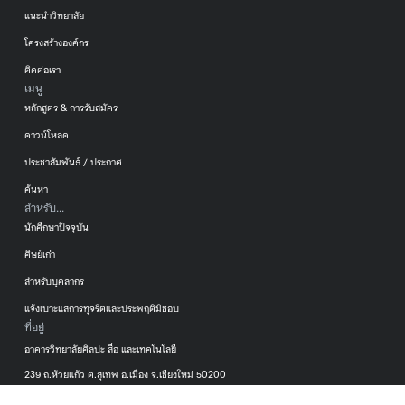
แนะนำวิทยาลัย
โครงสร้างองค์กร
ติดต่อเรา
เมนู
หลักสูตร & การรับสมัคร
ดาวน์โหลด
ประชาสัมพันธ์ / ประกาศ
ค้นหา
สำหรับ...
นักศึกษาปัจจุบัน
ศิษย์เก่า
สำหรับบุคลากร
แจ้งเบาะแสการทุจริตและประพฤติมิชอบ
ที่อยู่
อาคารวิทยาลัยศิลปะ สื่อ และเทคโนโลยี
239 ถ.ห้วยแก้ว ต.สุเทพ อ.เมือง จ.เชียงใหม่ 50200
053-920299