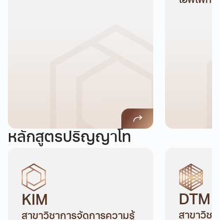
เอฟเฟกต์
หลักสูตรปริญญาโท
DTM
KIM
สาขาวิชา
สาขาวิชาการจัดการความรู้