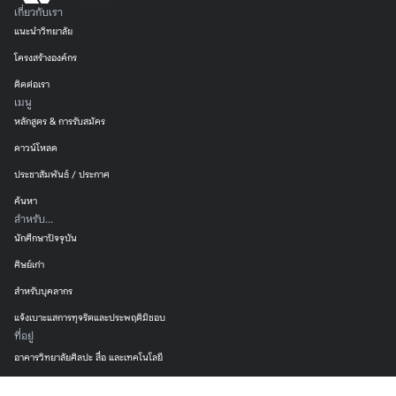
เกี่ยวกับเรา
แนะนำวิทยาลัย
โครงสร้างองค์กร
ติดต่อเรา
เมนู
หลักสูตร & การรับสมัคร
ดาวน์โหลด
ประชาสัมพันธ์ / ประกาศ
ค้นหา
สำหรับ...
นักศึกษาปัจจุบัน
ศิษย์เก่า
สำหรับบุคลากร
แจ้งเบาะแสการทุจริตและประพฤติมิชอบ
ที่อยู่
อาคารวิทยาลัยศิลปะ สื่อ และเทคโนโลยี
239 ถ.ห้วยแก้ว ต.สุเทพ อ.เมือง จ.เชียงใหม่ 50200