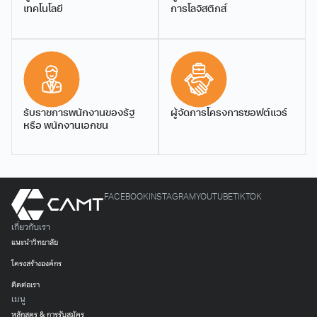
จัดการสมัยใหม่และ
เทคโนโลยี
การโลจิสติกส์
เทคโนโลยีสารสนเทศ ฉบับปี
พ.ศ. 2562
150.96 KB
200
downloads
...
รับราชการพนักงานของรัฐ
ผู้จัดการโครงการซอฟต์แวร์
หรือ พนักงานเอกชน
โครงสร้างหลักสูตรวิทยา
Download
ศาสตรบัณฑิต สาขาวิชาการ
จัดการสมัยใหม่และ
เทคโนโลยีสารสนเทศ
หลักสูตรปรับปรุง พ.ศ.2557
อาจารย์ ดร.พชร ตินะมาส
ผู้ช่วยศาสตราจารย์
FACEBOOK
INSTAGRAM
YOUTUBE
TIKTOK
อาจารย์
241.98 KB
168 downloads
ดร.บุณฑริกา ปภาวสิทธิ์
...
ผู้ช่วยศาสตราจารย์
เกี่ยวกับเรา
แนะนำวิทยาลัย
โครงสร้างองค์กร
ติดต่อเรา
เมนู
หลักสูตร & การรับสมัคร