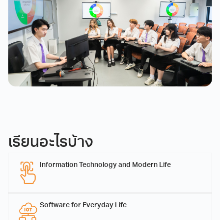
จำนวนหน่วยกิต ตลอดหลักสูตร
จำนวนหน่วยกิตรวมตลอดหลักสูตร ไม่น้อยกว่า 126
รอบที่ 2: Quota
หน่วยกิต
ภาษาที่ใช้
2 ภาษา (ไทยและอังกฤษ)
ระยะเวลาการศึกษา
รอบที่ 3: Admission
หลักสูตรระดับปริญญาตรี หลักสูตร 4 ปี
ผู้ช่วยศาสตราจารย์ ดร.ก
ฤตวยาน์ ทองคู่
รองศาสตราจารย์ ดร.ภา
ค่าธรรมเนียมการศึกษา
เลขานุการสาขาวิชาการจัดการ
สิทธิ์ เจริญขวัญ
สมัยใหม่และเทคโนโลยี
ประธานสาขาวิชาการจัดการ
สารสนเทศ
ภาคการศึกษาปกติ
รอบที่ 4: Direct Admission
สมัยใหม่และเทคโนโลยี
33,000 บาท ต่อภาคการศึกษา
สารสนเทศ
เรียนอะไรบ้าง
ภาคการศึกษาฤดูร้อน
20,000 บาท ต่อภาคการศึกษา
Information Technology and Modern Life
เอกสารเกี่ยวกับหลักสูตร
โครงสร้างหลักสูตรวิทยา
Download
Software for Everyday Life
ศาสตรบัณฑิต สาขาวิชาการ