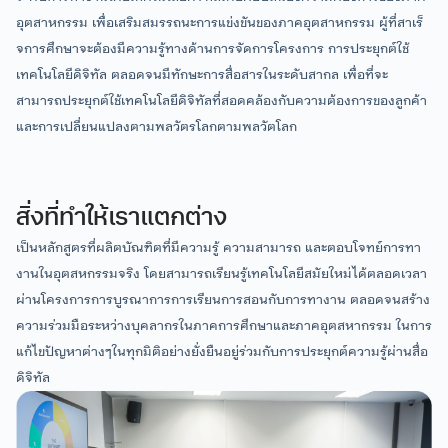
ภาษาไทย
วันที่เปิดรับสมัคร:
อุตสาหกรรม เพื่อเสริมสมรรถนะการแข่งขันของภาคอุตสาหกรรม ผู้ที่สาเร็
05-25 ธ.ค. 67
ชื่อเต็ม วิทยาศาสตรบัณฑิต (การจัดการสมัยใหม่และ
จการศึกษาจะต้องมีความรู้ทางด้านการจัดการโครงการ การประยุกต์ใช้
เทคโนโลยีสารสนเทศ)
เทคโนโลยีดิจิทัล ตลอดจนมีทักษะการสื่อสารในระดับสากล เพื่อที่จะ
ชื่อย่อ วท.บ. (การจัดการสมัยใหม่และเทคโนโลยี
เอกสารประกอบการสมัคร:
สามารถประยุกต์ใช้เทคโนโลยีดิจิทัลที่สอดคล้องกับความต้องการของลูกค้า
สารสนเทศ)
และการเปลี่ยนแปลงตามพลวัตรโลกตามพลวัตโลก
ภาษาอังกฤษ
ชื่อเต็ม Bachelor of Science (Modern
หนังสือรับรอง ใบรับรองผลการศึกษา(ปพ.7)
Management and Information Technology)
อัพเดทล่าสุด: 1 พ.ย. 2567
ชื่อย่อ B.S. (Modern Management and
สิ่งที่ทำให้เราแตกต่าง
Information Technology)
เป็นหลักสูตรที่ผลิตบัณฑิตที่มีความรู้ ความสามารถ และตอบโจทย์การทา
ผู้ช่วยศาสตราจารย์
ผู้ช่วยศาสตราจารย์
งานในอุตสหกรรมจริง โดยสามารถเรียนรู้เทคโนโลยีสมัยใหม่ได้ตลอดเวลา
ดร.จิรพัฒน์ วาณิชวัฒนะ
ดร.อรวิชย์ ถิ่นนุกูล
รายละเอียดการศึกษา
ผ่านโครงการการบูรณาการการเรียนการสอนกับการทางาน ตลอดจนสร้าง
ผู้ปฏิบัติหน้าที่ช่วยคณบดี (ความ
โกศล
ร่วมมือต่างประเทศ และการ
ความร่วมมือระหว่างบุคลากรในภาคการศึกษาและภาคอุตสหากรรม ในการ
ผู้ช่วยศาสตราจารย์
แฟ้มสะสมผลงาน (Portfolio)
ระดมทุน)
แก้ไขปัญหาต่างๆในทุกมิติอย่างยั่งยืนอยู่ร่วมกับการประยุกต์ความรู้ผ่านสื่อ
อัพเดทล่าสุด: 1 พ.ย. 2567
ระบบทวิภาค
ดิจิทัล
โดย 1 ปีการศึกษาแบ่งออกเป็น 2 ภาคการศึกษาปกติ
1 ภาคการศึกษาปกติมีระยะเวลาศึกษาไม่น้อยกว่า 15
สัปดาห์