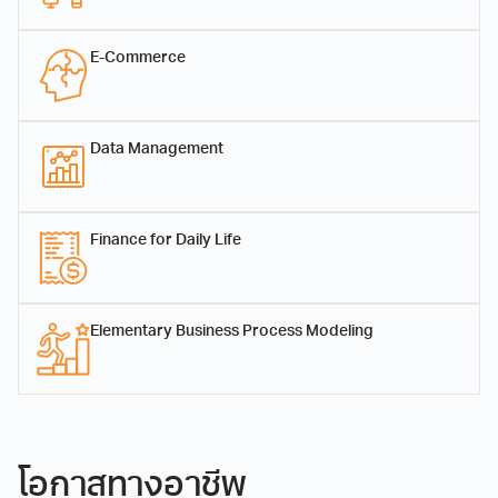
จัดการสมัยใหม่และ
เทคโนโลยีสารสนเทศ
หลักสูตรปรับปรุง พ.ศ
E-Commerce
2565(international
program)
4.41 MB
2353
ผู้ช่วยศาสตราจารย์
ผู้ช่วยศาสตราจารย์
downloads
ดร.กรรณิกาณ์ ด้วง
ดร.สิริกร สันติโรจนกุล
...
Data Management
ผู้ช่วยศาสตราจารย์
เจริญ
เลขานุการสาขาวิชาการจัดการ
สมัยใหม่และเทคโนโลยี
สารสนเทศ
โครงสร้าง หลักสูตรวิทยา
Finance for Daily Life
Download
ศาสตรบัณฑิต สาขาวิชาการ
จัดการสมัยใหม่และ
เทคโนโลยีสารสนเทศ
หลักสูตรปรับปรุง พ.ศ.2563
Elementary Business Process Modeling
147.31 KB
465 downloads
...
โครงสร้าง หลักสูตรวิทยา
Download
โอกาสทางอาชีพ
ศาสตรบัณฑิต สาขาวิชาการ