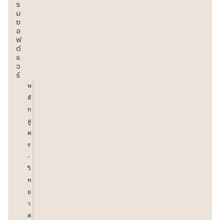
ร
ม
ซ
อ
ฟ
ต์
แ
ว
ร์
ห
ลั
ก
สู
ต
ร
-
วิ
ท
ย
า
ศ