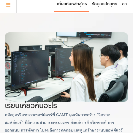
เกี่ยวกับหลักสูตร
ข้อมูลหลักสูตร
อาจาร
อาจารย์ผู้สอน & บุคลากรที่
ข้อมูลหลักสูตร
คุณสมบัติ
ข้อมูลหลักสูตรฉบับย่อ
สำเร็จการศึกษาชั้นมัธยมศึกษาที่ 6 โดยมีคุณสมบัติเฉพาะ
เกี่ยวข้อง
อ้างอิง กับเกณฑ์การรับเข้าของที่ประชุม อธิการบดีแห่ง
รหัสและชื่อหลักสูตร
ประเทศไทย (ทปอ.)
มีคุณสมบัติเป็นไปตามข้อบังคับมหาวิทยาลัยเชียงใหม่ ว่า
ภาษาไทย
ด้วยการศึกษาระดับปริญญาตรี
หลักสูตรวิทยาศาสตรบัณฑิต สาขาวิชาวิศวกรรม
มีคุณสมบัติตามเกณฑ์การรับเข้าศึกษาเฉพาะของหลักสูตร
ซอฟต์แวร์ (หลักสูตรนานาชาติ)
วิศวกรรมซอฟต์แวร์ (นานาชาติ)
ภาษาอังกฤษ
สมัครเรียน
Bachelor of Science Program in Software
เรียนเกี่ยวกับอะไร
Engineering (International Program)
อาจารย์ ดร.ศิรประภา
อาจารย์ ดร.กิตติธัช สุตี
หลักสูตรวิศวกรรมซอฟต์แวร์ที่ CAMT มุ่งเน้นการสร้าง “วิศวกร
วัฒนากุล
คา
รอบที่ 1: Portfolio
ซอฟต์แวร์” ที่มีความสามารถครบวงจร ตั้งแต่การคิดวิเคราะห์ การ
ผู้ช่วยคณบดี (งานนโยบายและ
ชื่อปริญญาและสาขาวิชา
อาจารย์
แผน และประกันคุณภาพการ
ออกแบบ การพัฒนา ไปจนถึงการทดสอบและดูแลรักษาระบบซอฟต์แวร์