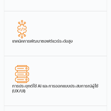
ผู้ช่วยศาสตราจารย์
ผู้ช่วยศาสตราจารย์ ดร.ภู
พ.ศ.2563
3.64 MB
ดร.พร้อมพงศ์ สุกัณศีล
ดินันท์ สิงห์คำฟู
ผู้ช่วยศาสตราจารย์
ผู้ช่วยศาสตราจารย์
919 downloads
...
เทคนิคการพัฒนาซอฟต์แวร์ระดับสูง
การประยุกต์ใช้ AI และการออกแบบประสบการณ์ผู้ใช้
ผู้ช่วยศาสตราจารย์
อาจารย์ ดร.อภิชกา สิงห์
(UX/UI)
ดร.ปรีดิ์ เที่ยงบูรณธรรม
ใจ
ผู้ช่วยศาสตราจารย์
อาจารย์