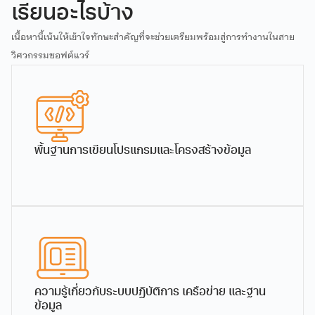
เรียนอะไรบ้าง
โครงสร้างหลักสูตร
Download
วิทยาศาสตร
เนื้อหานี้เน้นให้เข้าใจทักษะสำคัญที่จะช่วยเตรียมพร้อมสู่การทำงานในสาย
บัณฑิต สาขา
วิศวกรรม
วิศวกรรมซอฟต์แวร์
ซอฟต์แวร์
ผู้ช่วยศาสตราจารย์
ผู้ช่วยศาสตราจารย์
(หลักสูตร
ดร.ภัทรหทัย ณ ลำพูน
ดร.ภาสกร พรรณจิตต์
ผู้ช่วยศาสตราจารย์
นานาชาติ/หลักสูตร
ผู้ช่วยศาสตราจารย์
ปรับปรุง)
พ.ศ.2568
4.07 MB
1645 downloads
พื้นฐานการเขียนโปรแกรมและโครงสร้างข้อมูล
...
โครงสร้างหลักสูตร
Download
วิทยาศาสตร
บัณฑิต สาขา
วิศวกรรม
ซอฟต์แวร์
(หลักสูตร
ความรู้เกี่ยวกับระบบปฏิบัติการ เครือข่าย และฐาน
นานาชาติ/หลักสูตร
ข้อมูล
ปรับปรุง)