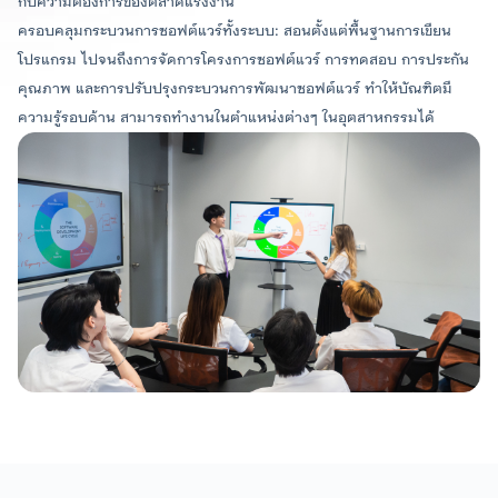
กับความต้องการของตลาดแรงงาน
มหาวิทยาลัยควบคู่ไปกับการปฏิบัติงานจริงในอุตสาหกรรม
ครอบคลุมกระบวนการซอฟต์แวร์ทั้งระบบ: สอนตั้งแต่พื้นฐานการเขียน
(Work Integrated Learning: WIL)
จำนวนหน่วยกิต ตลอดหลักสูตร
โปรแกรม ไปจนถึงการจัดการโครงการซอฟต์แวร์ การทดสอบ การประกัน
ไม่น้อยกว่า 125 หน่วยกิต
คุณภาพ และการปรับปรุงกระบวนการพัฒนาซอฟต์แวร์ ทำให้บัณฑิตมี
รอบที่ 4: Direct Admission
ภาษาที่ใช้
ความรู้รอบด้าน สามารถทำงานในตำแหน่งต่างๆ ในอุตสาหกรรมได้
ภาษาต่างประเทศ (ภาษาอังกฤษ)
ระยะเวลาการศึกษา
หลักสูตรระดับปริญญาตรี หลักสูตร 4 ปี
ผู้ช่วยศาสตราจารย์
ผู้ช่วยศาสตราจารย์
ดร.ปัทมา ลงกานี
ดร.นพพล ชูศรี
ค่าธรรมเนียมการศึกษา
เลขานุการสาขาวิชาวิศวกรรม
ประธานสาขาวิชาวิศวกรรม
ซอฟต์แวร์ ระดับปริญญาโท
ซอฟต์แวร์ ระดับปริญญาตรี
นักศึกษาสัญชาติไทย ภาคการศึกษาปกติ 40,000 ต่อ
ภาคการศึกษา
นักศึกษาสัญชาติอื่นๆ ภาคการศึกษาปกติ
60,000 ต่อภาคการศึกษา)
หลักสูตรและแผนการศึกษา