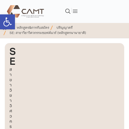
Open toolbar
หลักสูตร&การรับสมัคร
ปริญญาตรี
SE: สาขาวิชาวิศวกรรมซอฟต์แวร์ (หลักสูตรนานาชาติ)
S
E
ส
า
ข
า
วิ
ช
า
วิ
ศ
ว
ก
ร