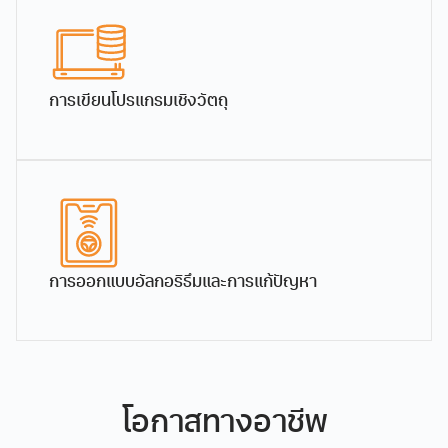
การเขียนโปรแกรมเชิงวัตถุ
ผู้ช่วยศาสตราจารย์ ธิสินี
อาจารย์ ดร.พิกุล เวชชานุ
สุรพันธ์
เคราะห์
การออกแบบอัลกอริธึมและการแก้ปัญหา
ผู้ช่วยศาสตราจารย์
อาจารย์
โอกาสทางอาชีพ