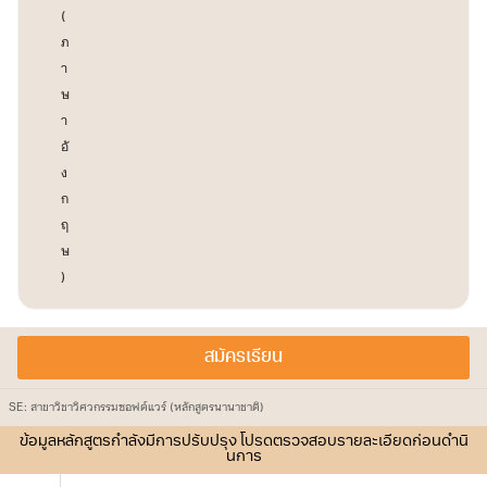
(
ภ
า
ษ
า
อั
ง
ก
ฤ
ษ
)
สมัครเรียน
SE: สาขาวิชาวิศวกรรมซอฟต์แวร์ (หลักสูตรนานาชาติ)
ข้อมูลหลักสูตรกำลังมีการปรับปรุง โปรดตรวจสอบรายละเอียดก่อนดำนิ
นการ