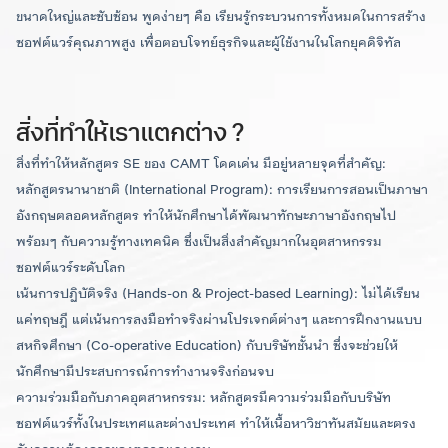
ศึกษา)
ขนาดใหญ่และซับซ้อน พูดง่ายๆ คือ เรียนรู้กระบวนการทั้งหมดในการสร้าง
ภาษาไทย
ซอฟต์แวร์คุณภาพสูง เพื่อตอบโจทย์ธุรกิจและผู้ใช้งานในโลกยุคดิจิทัล
ชื่อเต็ม วิทยาศาสตรบัณฑิต (วิศวกรรมซอฟต์แวร์)
ชื่อย่อ วท.บ. (วิศวกรรมซอฟต์แวร์)
ภาษาอังกฤษ
ชื่อเต็ม Bachelor of Science (Software
สิ่งที่ทำให้เราแตกต่าง ?
Engineering)
สิ่งที่ทำให้หลักสูตร SE ของ CAMT โดดเด่น มีอยู่หลายจุดที่สำคัญ:
ชื่อย่อ B.S. (Software Engineering)
หลักสูตรนานาชาติ (International Program): การเรียนการสอนเป็นภาษา
อังกฤษตลอดหลักสูตร ทำให้นักศึกษาได้พัฒนาทักษะภาษาอังกฤษไป
พร้อมๆ กับความรู้ทางเทคนิค ซึ่งเป็นสิ่งสำคัญมากในอุตสาหกรรม
รายละเอียดการศึกษา
ซอฟต์แวร์ระดับโลก
ผู้ช่วยศาสตราจารย์
ผู้ช่วยศาสตราจารย์
เน้นการปฏิบัติจริง (Hands-on & Project-based Learning): ไม่ได้เรียน
ดร.ปริญญา สุวรรณศรี
ดร.ชาติชาย ดวงสอาด
ระบบทวิภาค:
แค่ทฤษฎี แต่เน้นการลงมือทำจริงผ่านโปรเจกต์ต่างๆ และการฝึกงานแบบ
ประธานสาขาวิชาวิศวกรรม
คำ
โดย 1 ปีการศึกษาแบ่งออกเป็น 2 ภาคการศึกษาปกติ
รอบที่ 2: Quota
ซอฟต์แวร์ ระดับปริญญาโท
สหกิจศึกษา (Co-operative Education) กับบริษัทชั้นนำ ซึ่งจะช่วยให้
เลขานุการสาขาวิชาการ
1 ภาคการศึกษาปกติมีระยะเวลาศึกษาไม่น้อยกว่า 15
วิศวกรรมซอฟต์แวร์ ระดับ
นักศึกษามีประสบการณ์การทำงานจริงก่อนจบ
ปริญญาตรี
สัปดาห์
ความร่วมมือกับภาคอุตสาหกรรม: หลักสูตรมีความร่วมมือกับบริษัท
แบบชั้นเรียน
ซอฟต์แวร์ทั้งในประเทศและต่างประเทศ ทำให้เนื้อหาวิชาทันสมัยและตรง
การเรียนแบบบูรณาการระหว่างการเรียนเชิงทฤษฎีใน
รอบที่ 3: Admission