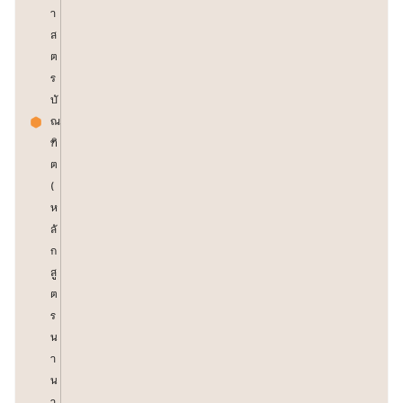
า
ส
ต
ร
บั
ณ
ฑิ
ต
(
ห
ลั
ก
สู
ต
ร
น
า
น
า