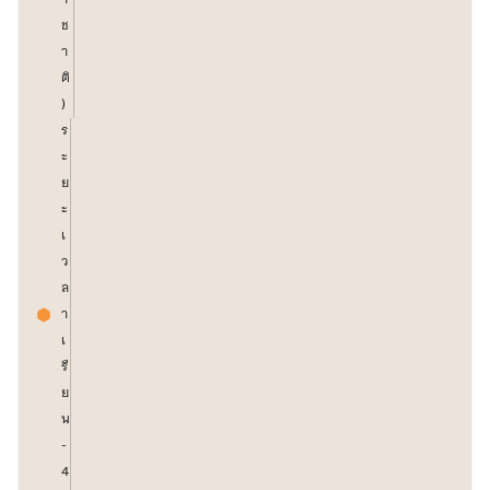
ช
า
ติ
)
ร
ะ
ย
ะ
เ
ว
ล
า
เ
รี
ย
น
-
4