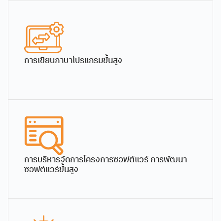
แผน 3 ภาคพิเศษ
ตลอดหลักสูตร 180,000 บาท ปี
ผู้ช่วยศาสตราจารย์
ผู้ช่วยศาสตราจารย์
การศึกษาละ 45,000 บาท
ดร.ภัทรหทัย ณ ลำพูน
ดร.ภาสกร พรรณจิตต์
ผู้ช่วยศาสตราจารย์
ผู้ช่วยศาสตราจารย์
*หมายเหตุ: กรณีเป็นนักศึกษาต่าชาติ ต้องชำระค่าธรรม
เนียมเพิ่ภาคการศึกษาละ 20,000 บาท
การเขียนภาษาโปรแกรมขั้นสูง
หลักสูตรและแผนการศึกษา
หลักสูตรวิทยา
Download
ศาสตรมหาบัณฑิต
สาขาวิชา
การบริหารจัดการโครงการซอฟต์แวร์ การพัฒนา
วิศวกรรม
ซอฟต์แวร์ขั้นสูง
ซอฟต์แวร์
ผู้ช่วยศาสตราจารย์
ผู้ช่วยศาสตราจารย์ ดร.ภู
(หลักสูตรปรับปรุง
ดร.พร้อมพงศ์ สุกัณศีล
ดินันท์ สิงห์คำฟู
พ.ศ.2565)
316.27
ผู้ช่วยศาสตราจารย์
ผู้ช่วยศาสตราจารย์
KB
563 downloads