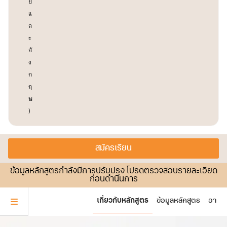
ย
แ
ล
ะ
อั
ง
ก
ฤ
ษ
)
สมัครเรียน
ข้อมูลหลักสูตรกำลังมีการปรับปรุง โปรดตรวจสอบรายละเอียด
ก่อนดำนินการ
เกี่ยวกับหลักสูตร
ข้อมูลหลักสูตร
อาจาร