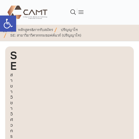
Open toolbar
หลักสูตร&การรับสมัคร
ปริญญาโท
SE: สาขาวิชาวิศวกรรมซอฟต์แวร์ (ปริญญาโท)
S
E
ส
า
ข
า
วิ
ช
า
วิ
ศ
ว
ก
ร