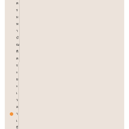
ต
ร
ม
ห
า
บั
ณ
ฑิ
ต
ร
ะ
ย
ะ
เ
ว
ล
า
เ
รี