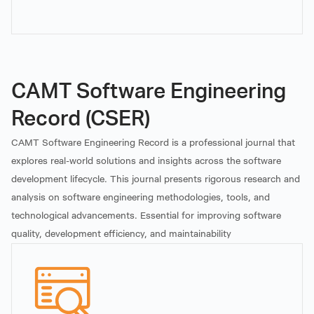
CAMT Software Engineering
Record (CSER)
ผู้ช่วยศาสตราจารย์ ธิสินี
อาจารย์ ดร.พิกุล เวชชานุ
CAMT Software Engineering Record is a professional journal that
สุรพันธ์
เคราะห์
explores real-world solutions and insights across the software
ผู้ช่วยศาสตราจารย์
อาจารย์
development lifecycle. This journal presents rigorous research and
analysis on software engineering methodologies, tools, and
technological advancements. Essential for improving software
quality, development efficiency, and maintainability