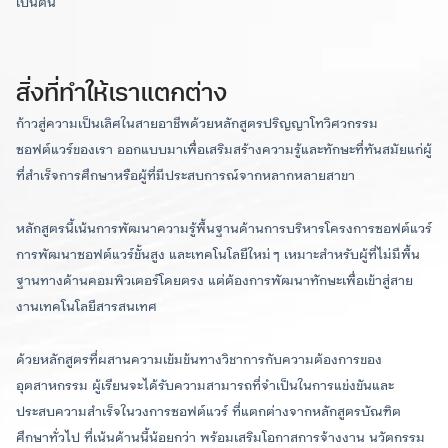
เป็นต้น
ซอฟต์แวร์)
วันที่เปิดรับสมัคร:
ชื่อย่อ วท.ม. (วิศวกรรมซอฟต์แวร์)
9 ธ.ค. 68 – 12 ก.พ. 69
ภาษาอังกฤษ
ชื่อเต็ม Master of Science (Software
สิ่งที่ทำให้เราแตกต่าง
Engineering)
รอบที่ 2
ก้าวสู่ความเป็นเลิศในสายอาชีพด้วยหลักสูตรปริญญาโทวิศวกรรม
ชื่อย่อ M.S. (Software Engineering)
ซอฟต์แวร์ของเรา ออกแบบมาเพื่อเสริมสร้างความรู้และทักษะที่ทันสมัยแก่ผู้
รอบที่ 3
ที่สำเร็จการศึกษาหรือผู้ที่มีประสบการณ์จากหลากหลายสาขา
รูปแบบแผนการศึกษา
รอบที่ 4
ผู้ช่วยศาสตราจารย์
ผู้ช่วยศาสตราจารย์
หลักสูตรนี้เน้นการพัฒนาความรู้พื้นฐานด้านการบริหารโครงการซอฟต์แวร์
ดร.ปริญญา สุวรรณศรี
ดร.ชาติชาย ดวงสอาด
การพัฒนาซอฟต์แวร์ขั้นสูง และเทคโนโลยีใหม่ ๆ เหมาะสำหรับผู้ที่ไม่มีพื้น
ประธานสาขาวิชาวิศวกรรม
คำ
แผน 2 (แบบวิชาการ) ภาคปกติ เรียนวันจันทร์ – ศุกร์
ซอฟต์แวร์ ระดับปริญญาโท
ฐานทางด้านคอมพิวเตอร์โดยตรง แต่ต้องการพัฒนาทักษะเพื่อเข้าสู่สาย
เลขานุการสาขาวิชาการ
แผน 3 (แบบวิชาชีพ) ภาคพิเศษ เรียนวันเสาร์ – อาทิตย์
วิศวกรรมซอฟต์แวร์ ระดับ
งานเทคโนโลยีสารสนเทศ
ปริญญาตรี
จำนวนหน่วยกิต ตลอดหลักสูตร
ด้วยหลักสูตรที่ผสานความเข้มข้นทางวิชาการกับความต้องการของ
อุตสาหกรรม ผู้เรียนจะได้รับความสามารถที่จำเป็นในการแข่งขันและ
ประสบความสำเร็จในวงการซอฟต์แวร์ ที่แตกต่างจากหลักสูตรบัณฑิต
แผน 2 (แบบวิชาการ) จํานวนหน่วยกิตรวมตลอดหลักสูตร
ศึกษาทั่วไป ที่เน้นด้านนี้น้อยกว่า พร้อมเสริมโอกาสการจ้างงาน นวัตกรรม
ไม่น้อยกว่า 36 หน่วยกิต