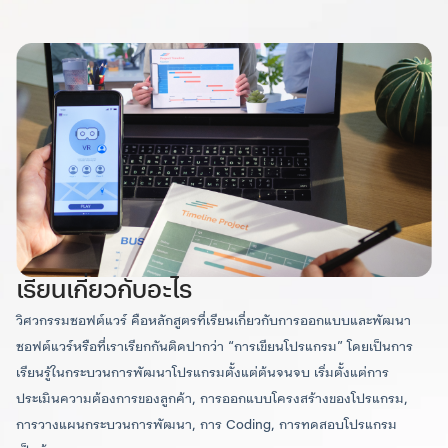
เงื่อนไขการสมัครและคุณสมบัติ
อาจารย์ผู้สอน & บุคลากรที่
ข้อมูลหลักสูตร
ข้อมูลหลักสูตรฉบับย่อ
มหาวิทยาลัยเชียงใหม่ จัดสรรทุนการศึกษาระดับบัณฑิต
เกี่ยวข้อง
ศึกษา เพื่อสนับสนุนผู้ที่มีที่มีศักยภาพและความสามารถสูง
รหัสและชื่อหลักสูตร
รายละเอียดและเงื่อนไขทุน สามารถศึกษาได้ที่เว็บไซต์ กอง
พัฒนานักศึกษา หน่วยทุนการศึกษา ระดับบัณฑิตศึกษา
มหาวิทยาลัยเชียงใหม่
ภาษาไทย
https://sdd.oop.cmu.ac.th/service/scholarship
หลักสูตรวิทยาศาสตรมหาบัณฑิต สาขาวิชา
วิศวกรรมซอฟต์แวร์
สำเร็จการศึกษาระดับปริญญาตรีหรือเทียบเท่า สาขาวิชาใด
ภาษาอังกฤษ
สาขาวิชาหนึ่ง จากมหาวิทยาลัยหรือสถาบันใน ประเทศ หรือ
Master of Science Program in Software
ต่างประเทศ ที่สำนักคณะกรรมการอุดมศึกษา กระทรวง
เรียนเกี่ยวกับอะไร
Engineering
ศึกษาธิการรับรองแล้ว (Graduated from either
อาจารย์ ดร.ศิรประภา
อาจารย์ ดร.กิตติธัช สุตี
วิศวกรรมซอฟต์แวร์ คือหลักสูตรที่เรียนเกี่ยวกับการออกแบบและพัฒนา
educational institutions accredited by the Office of
วัฒนากุล
คา
Higher Education Commission)
ซอฟต์แวร์หรือที่เราเรียกกันติดปากว่า “การเขียนโปรแกรม” โดยเป็นการ
ผู้ช่วยคณบดี (งานนโยบายและ
ชื่อปริญญาและสาขาวิชา
อาจารย์
สมัครเรียน
แผน และประกันคุณภาพการ
เรียนรู้ในกระบวนการพัฒนาโปรแกรมตั้งแต่ต้นจนจบ เริ่มตั้งแต่การ
ศึกษา)
ประเมินความต้องการของลูกค้า, การออกแบบโครงสร้างของโปรแกรม,
ภาษาไทย
การวางแผนกระบวนการพัฒนา, การ Coding, การทดสอบโปรแกรม
รอบที่ 1
ชื่อเต็ม วิทยาศาสตรมหาบัณฑิต (วิศวกรรม