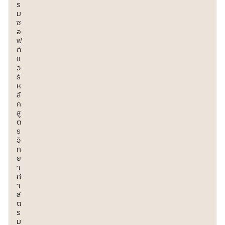
ร
ม
ซ
อ
ฟ
ต์
แ
ว
ร์
ห
ลั
ก
สู
ต
ร
วิ
ท
ย
า
ศ
า
ส
ต
ร
ม