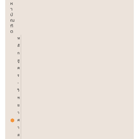
ห
า
บั
ณ
ฑิ
ต
ห
ลั
ก
สู
ต
ร
-
วิ
ท
ย
า
ศ
า
ส