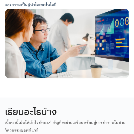
และความเป็นผู้นำในเทคโนโลยี
แผน 3 (แบบวิชาชีพ) จํานวนหน่วยกิตรวมตลอดหลักสูตร ไม่
น้อยกว่า 36 หน่วยกิต
ภาษาที่ใช้
ผู้ช่วยศาสตราจารย์
ผู้ช่วยศาสตราจารย์
ดร.ปัทมา ลงกานี
ดร.นพพล ชูศรี
เลขานุการสาขาวิชาวิศวกรรม
ประธานสาขาวิชาวิศวกรรม
2 ภาษา (ไทยและอังกฤษ)
ซอฟต์แวร์ ระดับปริญญาโท
ซอฟต์แวร์ ระดับปริญญาตรี
ระยะเวลาการศึกษา
หลักสูตร 2 ปีและใช้เวลาศึกษาอย่างมากไม่เกิน 5 ปีการ
ศึกษา
เรียนอะไรบ้าง
ค่าธรรมเนียมการศึกษา
เนื้อหานี้เน้นให้เข้าใจทักษะสำคัญที่จะช่วยเตรียมพร้อมสู่การทำงานในสาย
แผน 2 ภาคปกติ
ตลอดหลักสูตร 100,000 บาท ปี
วิศวกรรมซอฟต์แวร์
การศึกษาละ 25,000 บาท