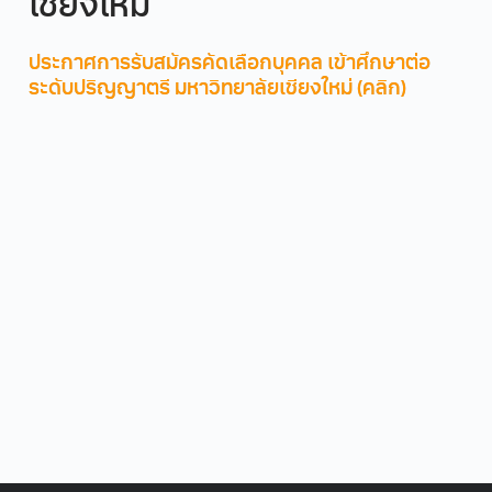
เชียงใหม่
ชันสำหรับเกม (2D Animation for Game) แนะนำการ
ใช้งาน Unity 3D (Intro to Unity 3D) พร้อมการทำ
เวิร์กชอปสร้างเกมจำลอง (Workshop Game)
ประกาศการรับสมัครคัดเลือกบุคคล เข้าศึกษาต่อ
ระดับปริญญาตรี มหาวิทยาลัยเชียงใหม่ (คลิก)
Unreal Engine
ทำความรู้จักเอนจิน Unreal สำหรับการพัฒนาเกม
(Intro Unreal / 2D Game) เรียนรู้การเขียนโค้ดและ
สคริปต์พื้นฐาน (Basic Script) การร่วมกิจกรรมเวิร์
กชอปสร้างเกม (Workshop Game) และการประยุกต์
ใช้เทคโนโลยีความจริงเสมือน (VR) ในการพัฒนาเกม
รับจำนวน 30 คน (ไม่มีการคัดเลือก)
4. Software Engineering (ม.4- ม.6)
เรียนรู้พื้นฐานกระบวนวิชาทางด้านซอฟต์แวร์ เข้าใจการเขียน