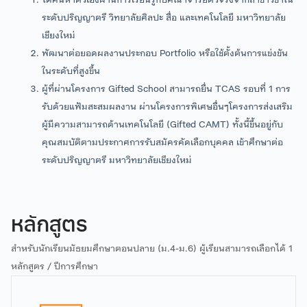
Basic 2D Animation
ระดับปริญญาตรี วิทยาลัยศิลปะ สื่อ และเทคโนโลยี มหาวิทยาลัย
วันที่เปิดรับสมัคร:
ศึกษาเทคนิคการทำแอนนิเมชัน 2 มิติ ตั้งแต่
เชียงใหม่
20 พฤษภาคม 2569 – จนกว่าจะเต็ม
กระบวนการเล่าเรื่องและการออกแบบตัวละคร
พัฒนาต่อยอดผลงานประกอบ Portfolio หรือใช้ตั้งต้นการแข่งขัน
(Storytelling & Character Design) เรียนรู้กฎพื้น
ในระดับที่สูงขึ้น
สงวนสิทธิ์สำหรับผู้ที่ลงทะเบียนและชำระค่าลงทะเบียนก่อน โดย
ฐาน 12 ข้อของอนิเมชัน (12 Principles of
ผู้ที่ผ่านโครงการ Gifted School สามารถยื่น TCAS รอบที่ 1 การ
สามารถชำระเต็มจำนวน 18,000 บาท หรือแบ่งจ่ายได้ 2 งวด
Animation) เช่น การทำ Walk Cycle และ Bouncing
รับด้วยแฟ้มสะสมผลงาน ผ่านโครงการพิเศษอื่นๆโครงการส่งเสริม
Ball พร้อมลงมือปฏิบัติจริงในโครงงานส่วนบุคคล
งวดละ 9,000 บาท
ผู้มีความสามารถด้านเทคโนโลยี (Gifted CAMT) ทั้งนี้ขึ้นอยู่กับ
(Self Project)
คุณสมบัติตามประกาศการรับสมัครคัดเลือกบุคคล เข้าศึกษาต่อ
งวดที่ 1 ก่อนช่วงเวลาปิดรับสมัคร
Basic 3D Modelling
ระดับปริญญาตรี มหาวิทยาลัยเชียงใหม่
งวดที่ 2 ภายในเดือน สิงหาคม
ทำความรู้จักโปรแกรม Maya เบื้องต้น (Intro & Basic
Maya) และเรียนรู้กระบวนการสร้างงาน 3 มิติอย่าง
ผ่านการชำระเงินโดยโอนเข้าบัญชีที่แจ้งในระบบรับสมัคร
ครบวงจร ได้แก่ การขึ้นโมเดล (Models) การใส่พื้นผิว
และลวดลาย (Texture) การทำแอนนิเมชันเคลื่อนไหว
หลักสูตร
กรณีจ่ายผ่านบัตรเครดิต สามารถชำระได้ที่ ห้อง
(Animate) และการจัดแสง (Lighting) พร้อม
สำหรับนักเรียนมัธยมศึกษาตอนปลาย (ม.4-ม.6) ผู้เรียนสามารถเลือกได้ 1
ประชาสัมพันธ์ อาคารวิทยาลัยศิลปะ สื่อ และเทคโนโลยี
สร้างสรรค์โครงงานของตนเอง (Self Project)
หลักสูตร / ปีการศึกษา
ชั้น 2 ในวันและเวลาราชการ
รับจำนวน 60 คน (ไม่มีการคัดเลือก)
สมัครโครงการ Gifted School