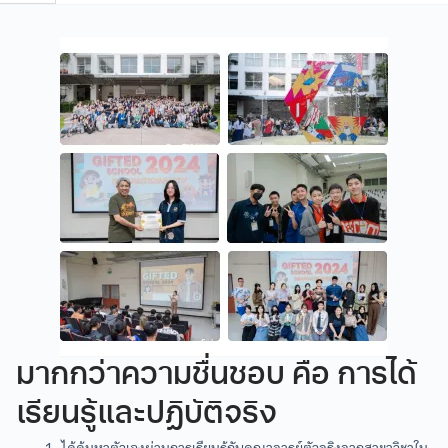
สมัครโครงการเสริมทักษะ
ข้อมูลหลักสูตร
ข้อมูลหลักสูตรอัพเดทปีการศึกษา 2568 เท่านั้น
คุณสมบัติ
สำหรับหลักสูตรสามัญ (หลักสูตรแกนกลาง)
1. Animation Basic (ม.4- ม.6)
กำลังศึกษาอยู่ในระดับชั้นมัธยมศึกษาปีที่ 4 - 6
เรียนรู้การสร้างแอนนิเมชันขั้นพื้นฐาน ผ่านกระบวนการสร้างแอ
สำเร็จการศึกษาอยู่ในระดับชั้นมัธยมศึกษาปีที่ 6
นนิเมชันโดยเริ่มตั้งแต่พื้นฐานการวาดรูป (Drawing)
สำหรับหลักสูตรอื่นๆ
Basic Drawing
โปรดติดต่อเจ้าหน้าที่ ผ่าน Line Official : @camtcmu
เรียนรู้ทักษะและพื้นฐานการวาดภาพเพื่อนำไปต่อย
อดในงานอนิเมชัน ฝึกฝนการวาดรูปทรงพื้นฐาน
สมัครเรียน
(Shape) การวาดทิวทัศน์และสภาพแวดล้อม
มากกว่าความชื่นชอบ คือ การได้
(Landscape) การวาดรูปสัตว์ (Animal) และการ
Gifted School
เรียนรู้และปฏิบัติจริง
ศึกษาอนาโตมิกายวิภาคของมนุษย์ (Human)
ได้ค้นหาตัวเองผ่านการเรียนรู้กับคณาจารย์ตัวจริงจากสาขาวิชาใน