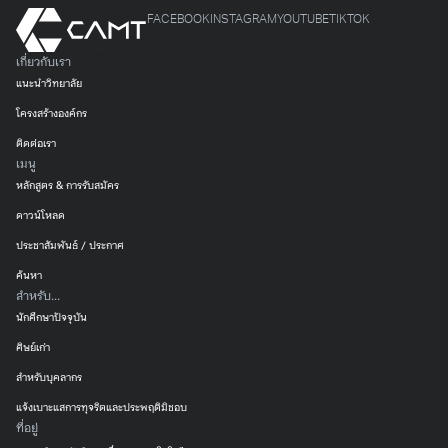
โปรแกรมคอมพิวเตอร์ หรือระบบปฏิบัติการ การออกแบบและ
FACEBOOK
INSTAGRAM
YOUTUBE
TIKTOK
พัฒนาเว็บไซต์ รวมถึงการพัฒนาซอฟต์แวร์ฝังตัวแบบปฏิสัมพันธ์
เกี่ยวกับเรา
Foundation of Computer Programming
แนะนำวิทยาลัย
เรียนรู้เกี่ยวกับพื้นฐานการเขียนโปรแกรม
โครงสร้างองค์กร
คอมพิวเตอร์ การวิเคราะห์และแก้ไขปัญหาด้วยความ
ติดต่อเรา
คิดเชิงตรรกะ ตลอดจนการฝึกปฏิบัติเขียนโค้ดเพื่อ
เมนู
สร้างรากฐานที่แข็งแกร่งในการพัฒนาซอฟต์แวร์
หลักสูตร & การรับสมัคร
ดาวน์โหลด
Basic Website Development
ศึกษาพื้นฐานการพัฒนาและออกแบบเว็บไซต์ (Web
ประชาสัมพันธ์ / ประกาศ
Development) เรียนรู้โครงสร้างภาษาและการสร้าง
ค้นหา
หน้าเว็บเพจเบื้องต้น เพื่อเข้าใจกลไกการทำงานของ
สำหรับ...
ระบบเครือข่ายอินเทอร์เน็ตและเว็บแอปพลิเคชัน
นักศึกษาปัจจุบัน
ศิษย์เก่า
Database Management System and Programming
สำหรับบุคลากร
เรียนรู้หลักการออกแบบระบบฐานข้อมูล การจัดการ
ข้อมูล (Database Management) และการเขียน
แจ้งเบาะแสการทุจริตและประพฤติมิชอบ
ที่อยู่
โปรแกรมเพื่อเชื่อมต่อ จัดเก็บ หรือเรียกใช้ข้อมูลอย่าง