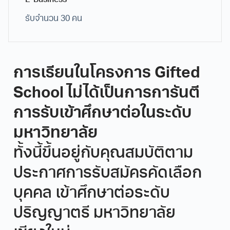
E-Business
3D Modelling for Game
รับจำนวน 30 คน
ศึกษาการขึ้นโมเดล 3 มิติพื้นฐาน (Basic Modeling)
สำหรับนำไปประยุกต์ใช้ในเกม รวมถึงการเรียนรู้เรื่อง
เทคนิคการจัดแสงและองค์ประกอบศิลป์ (Lighting &
Composition) เพื่อเพิ่มความสมจริงสวยงามให้กับ
การเรียนในโครงการ Gifted
เกมด้วยโปรแกรม Blender
School ไม่ได้เป็นการการันตี
Having Fun with Game Design
การรับเข้าศึกษาต่อในระดับ
เรียนรู้หลักการและแนวคิดในการออกแบบเกม
(Game Design) ศึกษาการสร้างบรรยากาศและมิติ
มหาวิทยาลัย
การเล่นในเกม 2 มิติ (Atmospheric 2D Game
Design) รวมถึงการออกแบบระดับด่าน (Level
ทั้งนี้ขึ้นอยู่กับคุณสมบัติตาม
Design) เพื่อสร้างกลไกเกมที่สนุกสนานและน่าสนใจ
ประกาศการรับสมัครคัดเลือก
Unity Game
บุคคล เข้าศึกษาต่อระดับ
ฝึกฝนการพัฒนาเกมด้วยโปรแกรม Unity ตั้งแต่การ
ปริญญาตรี มหาวิทยาลัย
สร้างเกม 2 มิติ (Unity 2D Game) การทำcแอนนิเม