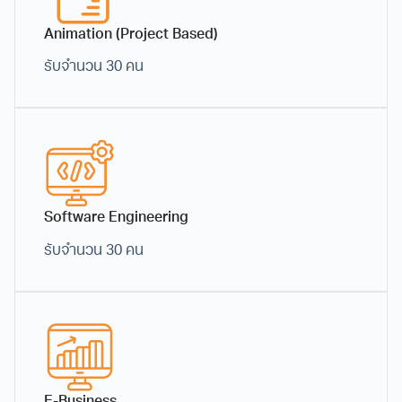
คอมพิวเตอร์ (Intro CGI/VFX) ผ่านการทำเวิร์กชอ
Animation (Project Based)
ปด้วยโปรแกรม Blender และ Adobe Substance
รับจำนวน 30 คน
รับจำนวน 60 คน (ไม่มีการคัดเลือก)
3. Digital Game (ม.4- ม.6)
เรียนรู้กระบวนการพัฒนาเกมและความเข้าใจในหลักการออกแบบ
เกม รวมถึง Graphic สำหรับเกม
Software Engineering
รับจำนวน 30 คน
2D Graphic for Game
เรียนรู้การสร้างสรรค์งานศิลปะและการออกแบบ
กราฟิกสำหรับเกม (Arts for Game) ฝึกฝนการ
ออกแบบตัวละครและการทำแผ่นภาพเฟรมอนิเมชัน
(Character Design + Sprite Sheet) ตลอดจนการ
สร้างสรรค์ฉากและสิ่งแวดล้อมภายในเกม
(Environment) ด้วยโปรแกรม Photoshop