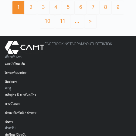
1
2
3
4
5
6
7
8
9
10
11
…
>
FACEBOOK
INSTAGRAM
YOUTUBE
TIKTOK
เกี่ยวกับเรา
แนะนำวิทยาลัย
โครงสร้างองค์กร
ติดต่อเรา
เมนู
หลักสูตร & การรับสมัคร
ดาวน์โหลด
ประชาสัมพันธ์ / ประกาศ
ค้นหา
สำหรับ...
นักศึกษาปัจจุบัน