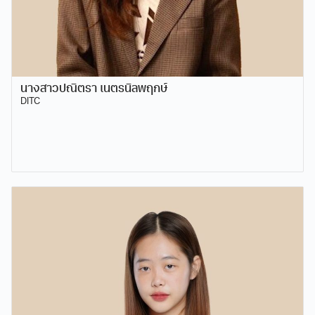
นางสาวปณิตรา เนตรนิลพฤกษ์
DITC