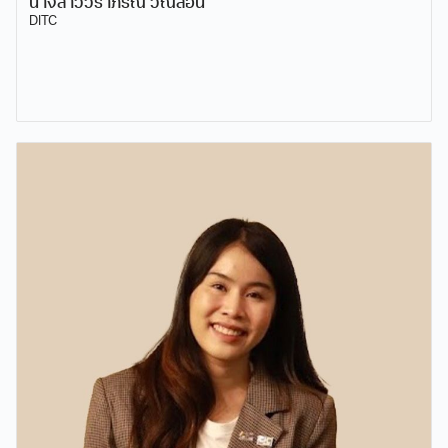
นางสาววราภรณ์ วณีสอน
DITC