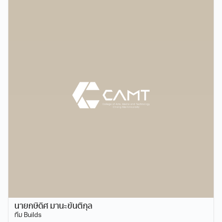
นายกษิดิศ มานะขันติกุล
ทีม Builds