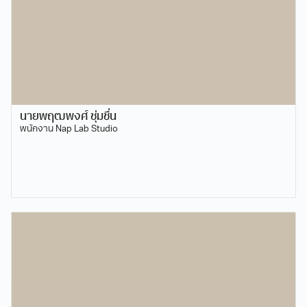
นายพฤฒพงศ์ ชุ่มชื่น
พนักงาน Nap Lab Studio