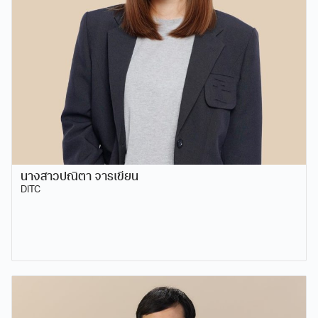
นางสาวปณิตา จารเขียน
DITC