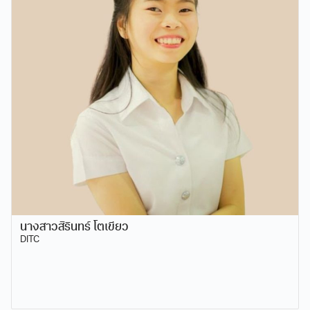
นางสาวสิรินทร์ โตเขียว
DITC