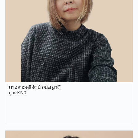
นางสาวสิริรัตน์ ชนะญาติ
ศูนย์ KIND