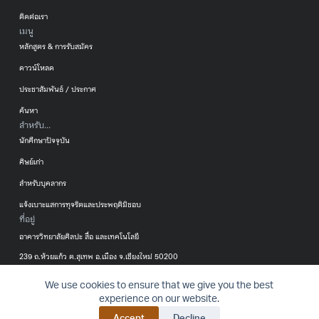
ติดต่อเรา
เมนู
หลักสูตร & การรับสมัคร
ดาวน์โหลด
ประชาสัมพันธ์ / ประกาศ
ค้นหา
สำหรับ...
นักศึกษาปัจจุบัน
ศิษย์เก่า
สำหรับบุคลากร
แจ้งเบาะแสการทุจริตและประพฤติมิชอบ
ที่อยู่
อาคารวิทยาลัยศิลปะ สื่อ และเทคโนโลยี
239 ถ.ห้วยแก้ว ต.สุเทพ อ.เมือง จ.เชียงใหม่ 50200
053-920299
We use cookies to ensure that we give you the best
นโยบาย
นโยบายคุ้มครอง
แบบฟอร์มการขอ
© 2016-2024 College of Arts, Media
BACK T
experience on our website.
เว็บไซต์
ข้อมูลส่วนบุคคล
ใช้ข้อมูลส่วน
and Technology – All rights reserved.
Accept
Decline