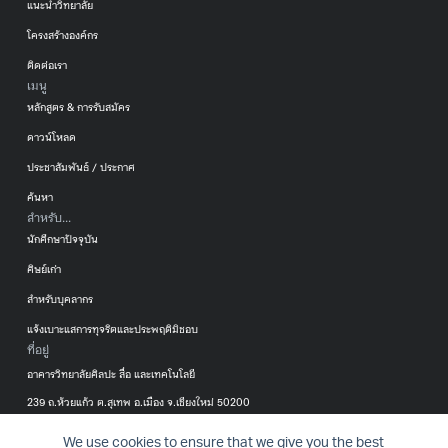
แนะนำวิทยาลัย
โครงสร้างองค์กร
ติดต่อเรา
เมนู
หลักสูตร & การรับสมัคร
ดาวน์โหลด
ประชาสัมพันธ์ / ประกาศ
ค้นหา
สำหรับ...
นักศึกษาปัจจุบัน
ศิษย์เก่า
สำหรับบุคลากร
แจ้งเบาะแสการทุจริตและประพฤติมิชอบ
ที่อยู่
อาคารวิทยาลัยศิลปะ สื่อ และเทคโนโลยี
239 ถ.ห้วยแก้ว ต.สุเทพ อ.เมือง จ.เชียงใหม่ 50200
053-920299
We use cookies to ensure that we give you the best