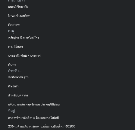
เกี่ยวกับเรา
แนะนำวิทยาลัย
โครงสร้างองค์กร
ติดต่อเรา
เมนู
หลักสูตร & การรับสมัคร
ดาวน์โหลด
ประชาสัมพันธ์ / ประกาศ
ค้นหา
สำหรับ...
นักศึกษาปัจจุบัน
ศิษย์เก่า
สำหรับบุคลากร
แจ้งเบาะแสการทุจริตและประพฤติมิชอบ
ที่อยู่
อาคารวิทยาลัยศิลปะ สื่อ และเทคโนโลยี
239 ถ.ห้วยแก้ว ต.สุเทพ อ.เมือง จ.เชียงใหม่ 50200