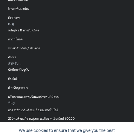
แนะนำวิทยาลัย
โครงสร้างองค์กร
ติดต่อเรา
เมนู
หลักสูตร & การรับสมัคร
ดาวน์โหลด
ประชาสัมพันธ์ / ประกาศ
ค้นหา
สำหรับ...
นักศึกษาปัจจุบัน
ศิษย์เก่า
สำหรับบุคลากร
แจ้งเบาะแสการทุจริตและประพฤติมิชอบ
ที่อยู่
อาคารวิทยาลัยศิลปะ สื่อ และเทคโนโลยี
239 ถ.ห้วยแก้ว ต.สุเทพ อ.เมือง จ.เชียงใหม่ 50200
053-920299
We use cookies to ensure that we give you the best