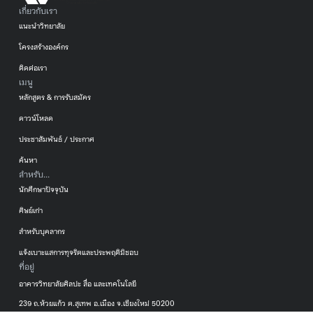
เกี่ยวกับเรา
แนะนำวิทยาลัย
โครงสร้างองค์กร
ติดต่อเรา
เมนู
หลักสูตร & การรับสมัคร
ดาวน์โหลด
ประชาสัมพันธ์ / ประกาศ
ค้นหา
สำหรับ...
นักศึกษาปัจจุบัน
ศิษย์เก่า
สำหรับบุคลากร
แจ้งเบาะแสการทุจริตและประพฤติมิชอบ
ที่อยู่
อาคารวิทยาลัยศิลปะ สื่อ และเทคโนโลยี
239 ถ.ห้วยแก้ว ต.สุเทพ อ.เมือง จ.เชียงใหม่ 50200