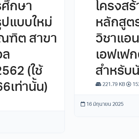
ศึกษา
โครงสร
รูปแบบใหม่
หลักสู
ัณฑิต สาขา
วิชาแอน
วล
เอฟเฟกต์
562 (ใช้
สำหรับนั
6เท่านั้น)
221.79 KB
15
16 มิถุนายน 2025