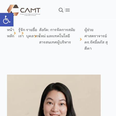
Open toolbar
หน้า
รู้จัก
รายชื่อ
สังกัด:
การจัดการสมัย
ผู้ช่วย
หลัก
เรา
บุคลากร
ใหม่ และเทคโนโลยี
ศาสตราจารย์
สารสนเทศ
ผู้บริหาร
ดร.รัศมิ์ลภัส สุ
ตีคา