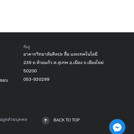
ที่อยู่
อาคารวิทยาลัยศิลปะ สื่อ และเทคโนโลยี
239 ถ.ห้วยแก้ว ต.สุเทพ อ.เมือง จ.เชียงใหม่
50200
053-920299
ิชอบ
อมูลส่วนบุคคล
BACK TO TOP