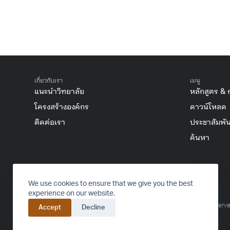
เกี่ยวกับเรา
เมนู
แนะนำวิทยาลัย
หลักสูตร & 
โครงสร้างองค์กร
ดาวน์โหลด
ติดต่อเรา
ประชาสัมพัน
ค้นหา
FACEBOOK
INSTAGRAM
YOUTUBE
TIKTOK
We use cookies to ensure that we give you the best
experience on our website.
© 2016-2024 College of Arts, Media and Technology – All rights reserve
Accept
Decline