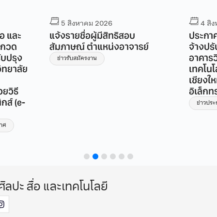
5 สิงหาคม 2026
4 สิ
่อ และ
แจ้งรายชื่อผู้มีสิทธิสอบ
ประกาศ
ระกวด
สัมภาษณ์ ตำแหน่งอาจารย์
จ้างปร
ับปรุง
อาคารวิ
ข่าวรับสมัครงาน
ิทยาลัย
เทคโนโ
เชียงให
ยวิธี
อิเล็กท
กส์ (e-
ข่าวปร
กาศ
ศิลปะ สื่อ และเทคโนโลยี