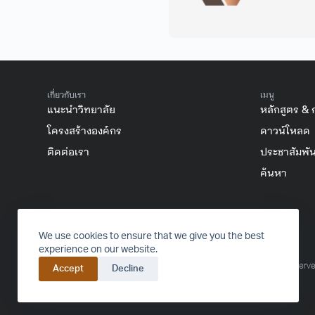
เกี่ยวกับเรา
เมนู
แนะนำวิทยาลัย
หลักสูตร & 
โครงสร้างองค์กร
ดาวน์โหลด
ติดต่อเรา
ประชาสัมพัน
ค้นหา
FACEBOOK
INSTAGRAM
YOUTUBE
TIKTOK
We use cookies to ensure that we give you the best
experience on our website.
© 2016-2024 College of Arts, Media and Technology – All rights reserve
Accept
Decline