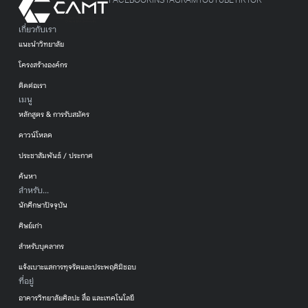
FACEBOOK
INSTAGRAM
YOUTUBE
TIKTOK
เกี่ยวกับเรา
แนะนำวิทยาลัย
โครงสร้างองค์กร
ติดต่อเรา
เมนู
หลักสูตร & การรับสมัคร
ดาวน์โหลด
ประชาสัมพันธ์ / ประกาศ
ค้นหา
สำหรับ...
นักศึกษาปัจจุบัน
ศิษย์เก่า
สำหรับบุคลากร
แจ้งเบาะแสการทุจริตและประพฤติมิชอบ
ที่อยู่
อาคารวิทยาลัยศิลปะ สื่อ และเทคโนโลยี