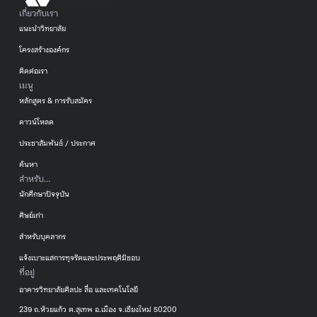
เกี่ยวกับเรา
แนะนำวิทยาลัย
โครงสร้างองค์กร
ติดต่อเรา
เมนู
หลักสูตร & การรับสมัคร
ดาวน์โหลด
ประชาสัมพันธ์ / ประกาศ
ค้นหา
สำหรับ...
นักศึกษาปัจจุบัน
ศิษย์เก่า
สำหรับบุคลากร
แจ้งเบาะแสการทุจริตและประพฤติมิชอบ
ที่อยู่
อาคารวิทยาลัยศิลปะ สื่อ และเทคโนโลยี
239 ถ.ห้วยแก้ว ต.สุเทพ อ.เมือง จ.เชียงใหม่ 50200