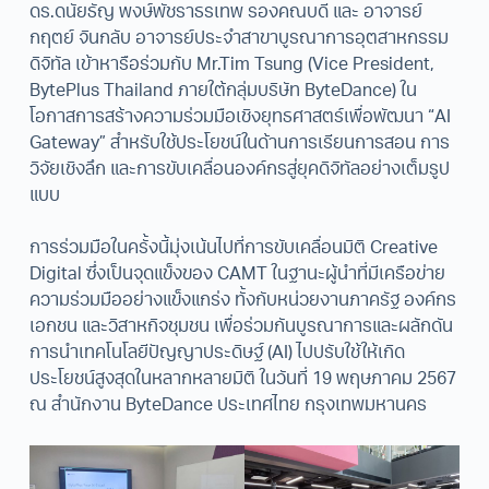
ดร.ดนัยธัญ พงษ์พัชราธรเทพ รองคณบดี และ อาจารย์
กฤตย์ จินกลับ อาจารย์ประจำสาขาบูรณาการอุตสาหกรรม
ดิจิทัล เข้าหารือร่วมกับ Mr.Tim Tsung (Vice President,
BytePlus Thailand ภายใต้กลุ่มบริษัท ByteDance) ใน
โอกาสการสร้างความร่วมมือเชิงยุทธศาสตร์เพื่อพัฒนา “AI
Gateway” สำหรับใช้ประโยชน์ในด้านการเรียนการสอน การ
วิจัยเชิงลึก และการขับเคลื่อนองค์กรสู่ยุคดิจิทัลอย่างเต็มรูป
แบบ
การร่วมมือในครั้งนี้มุ่งเน้นไปที่การขับเคลื่อนมิติ Creative
Digital ซึ่งเป็นจุดแข็งของ CAMT ในฐานะผู้นำที่มีเครือข่าย
ความร่วมมืออย่างแข็งแกร่ง ทั้งกับหน่วยงานภาครัฐ องค์กร
เอกชน และวิสาหกิจชุมชน เพื่อร่วมกันบูรณาการและผลักดัน
การนำเทคโนโลยีปัญญาประดิษฐ์ (AI) ไปปรับใช้ให้เกิด
ประโยชน์สูงสุดในหลากหลายมิติ ในวันที่ 19 พฤษภาคม 2567
ณ สำนักงาน ByteDance ประเทศไทย กรุงเทพมหานคร