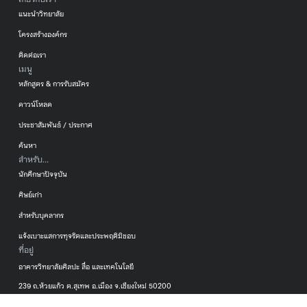
แนะนำวิทยาลัย
โครงสร้างองค์กร
ติดต่อเรา
เมนู
หลักสูตร & การรับสมัคร
ดาวน์โหลด
ประชาสัมพันธ์ / ประกาศ
ค้นหา
สำหรับ...
นักศึกษาปัจจุบัน
ศิษย์เก่า
สำหรับบุคลากร
แจ้งเบาะแสการทุจริตและประพฤติมิชอบ
ที่อยู่
อาคารวิทยาลัยศิลปะ สื่อ และเทคโนโลยี
239 ถ.ห้วยแก้ว ต.สุเทพ อ.เมือง จ.เชียงใหม่ 50200
053-920299