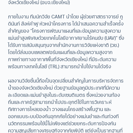
จังหวัดเชียงใหม่ (อบจ.เชียงใหม่)
ภายในงาน ทีมนักวิจัย CAMT นำโดย ผู้ช่วยศาสตราจารย์ ภู
ดินันท์ สิงห์คำฟู หัวหน้าโครงการ ได้นำเสนอความสำเร็จครั้ง
สำคัญของ “โครงการพัฒนาแผนที่และข้อมูลความสูงความ
แม่นยำสูงพิเศษด้วยเทคโนโลยีอากาศยานไร้คนขับ (UAV)” ซึ่ง
ได้รับการสนับสนุนทุนจากสำนักงานการวิจัยแห่งชาติ (วช.)
โดยได้ส่งมอบแพลตฟอร์มแผนที่และข้อมูลความสูงจาก
ภาพถ่ายทางอากาศพื้นที่จังหวัดเชียงใหม่ ที่มีระดับความ
พร้อมทางเทคโนโลยี (TRL) สามารถนำไปใช้งานได้จริง
ผลงานวิจัยชิ้นนี้ถือเป็นจุดเปลี่ยนสำคัญในการบริหารจัดการ
น้ำของจังหวัดเชียงใหม่ ด้วยฐานข้อมูลภูมิประเทศที่มีความ
ละเอียดและแม่นยำสูงในระดับเซนติเมตร ซึ่งหน่วยงานท้อง
ถิ่นและภาครัฐสามารถนำไปประยุกต์ใช้ในการวิเคราะห์
ทิศทางการไหลของน้ำ วางแผนโครงสร้างพื้นฐาน และ
ออกแบบระบบป้องกันอุทกภัยได้อย่างแม่นยำและทันท่วงที
นวัตกรรมพร้อมใช้นี้ไม่เพียงแต่ช่วยยกระดับการป้องกัน
ความสูญเสียทางเศรษฐกิจจากภัยพิบัติ แต่ยังเป็นรากฐานที่