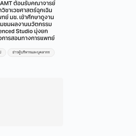
AMT ต้อนรับคณาจารย์
ศูนย์ KIND by CAMT มช. ร่
วิชาเวชศาสตร์ฉุกเฉิน
กับ ธ.ก.ส. ดำเนินกิจกรรม
ย์ มช. เข้าศึกษาดูงาน
โครงการสร้างมาตรฐานการ
่ยมชมผลงานนวัตกรรม
จัดการความรู้ ตามแนวทาง
enced Studio มุ่งยก
ISO 30401 ปีบัญชี 2569 ครั้
ื่อการสอนทางการแพทย์
1
ข่าวทั่วไป
ป
ข่าวผู้บริหารและบุคลากร