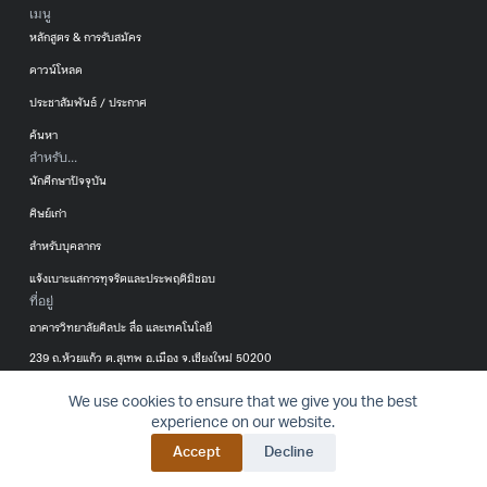
เมนู
หลักสูตร & การรับสมัคร
ดาวน์โหลด
ประชาสัมพันธ์ / ประกาศ
ค้นหา
สำหรับ...
นักศึกษาปัจจุบัน
ศิษย์เก่า
สำหรับบุคลากร
แจ้งเบาะแสการทุจริตและประพฤติมิชอบ
ที่อยู่
อาคารวิทยาลัยศิลปะ สื่อ และเทคโนโลยี
239 ถ.ห้วยแก้ว ต.สุเทพ อ.เมือง จ.เชียงใหม่ 50200
053-920299
We use cookies to ensure that we give you the best
นโยบาย
นโยบายคุ้มครอง
แบบฟอร์มการขอ
© 2016-2024 College of Arts, Media
BACK T
experience on our website.
เว็บไซต์
ข้อมูลส่วนบุคคล
ใช้ข้อมูลส่วน
and Technology – All rights reserved.
Accept
Decline
บุคคล