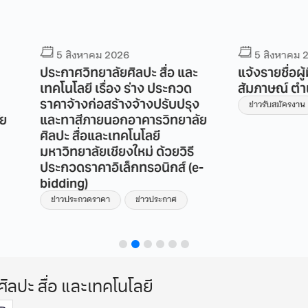
5 สิงหาคม 2026
4 ส
่อ และ
แจ้งรายชื่อผู้มีสิทธิสอบ
ประกา
ประกวด
สัมภาษณ์ ตำแหน่งอาจารย์
จ้างป
รับปรุง
อาคารว
ข่าวรับสมัครงาน
ิทยาลัย
เทคโนโ
เชียงใ
วยวิธี
อิเล็ก
กส์ (e-
ข่าวปร
กาศ
ศิลปะ สื่อ และเทคโนโลยี