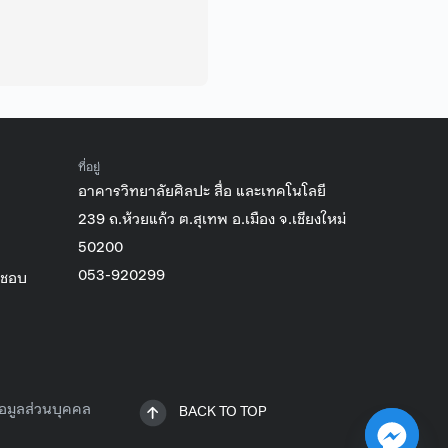
ที่อยู่
อาคารวิทยาลัยศิลปะ สื่อ และเทคโนโลยี
239 ถ.ห้วยแก้ว ต.สุเทพ อ.เมือง จ.เชียงใหม่
50200
053-920299
ิชอบ
อมูลส่วนบุคคล
BACK TO TOP