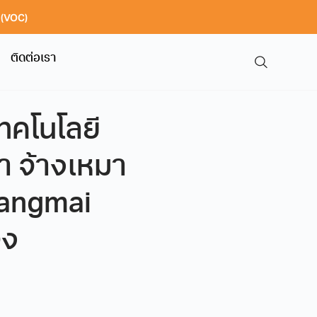
า (VOC)
ติดต่อเรา
ทคโนโลยี
คา จ้างเหมา
iangmai
จง