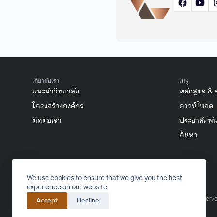
เกี่ยวกับเรา
เมนู
แนะนำวิทยาลัย
หลักสูตร & 
โครงสร้างองค์กร
ดาวน์โหลด
ติดต่อเรา
ประชาสัมพัน
ค้นหา
FACEBOOK
INSTAGRAM
YOUTUBE
TIKTOK
We use cookies to ensure that we give you the best
experience on our website.
© 2016-2024 College of Arts, Media and Technology – All rights reserve
Accept
Decline