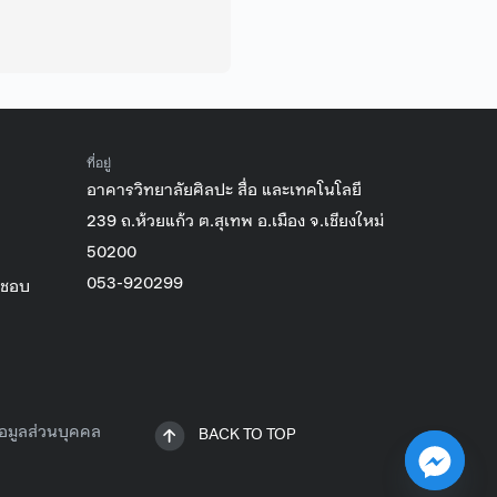
ที่อยู่
อาคารวิทยาลัยศิลปะ สื่อ และเทคโนโลยี
239 ถ.ห้วยแก้ว ต.สุเทพ อ.เมือง จ.เชียงใหม่
50200
053-920299
ิชอบ
อมูลส่วนบุคคล
BACK TO TOP