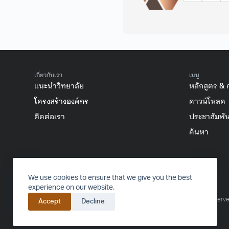
เกี่ยวกับเรา
เมนู
แนะนำวิทยาลัย
หลักสูตร & 
โครงสร้างองค์กร
ดาวน์โหลด
ติดต่อเรา
ประชาสัมพัน
ค้นหา
FACEBOOK
INSTAGRAM
YOUTUBE
TIKTOK
We use cookies to ensure that we give you the best
experience on our website.
© 2016-2024 College of Arts, Media and Technology – All rights reserve
Accept
Decline