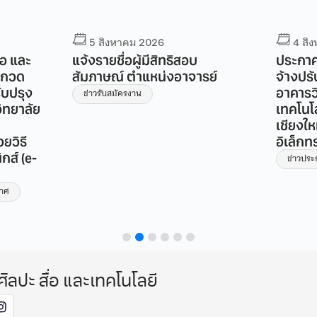
5 สิงหาคม 2026
4 สิ
่อ และ
แจ้งรายชื่อผู้มีสิทธิสอบ
ประกาศ
ระกวด
สัมภาษณ์ ตำแหน่งอาจารย์
จ้างปร
ับปรุง
อาคารวิ
ข่าวรับสมัครงาน
ิทยาลัย
เทคโนโ
เชียงให
ยวิธี
อิเล็กท
กส์ (e-
ข่าวปร
กาศ
ศิลปะ สื่อ และเทคโนโลยี