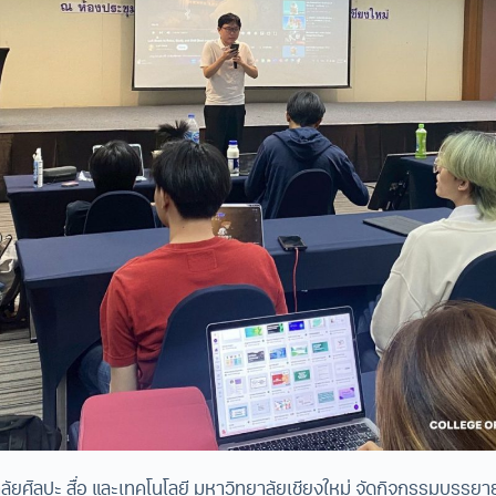
ัยศิลปะ สื่อ และเทคโนโลยี มหาวิทยาลัยเชียงใหม่ จัดกิจกรรมบรรยา