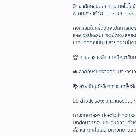
วิทยาลัยศิลปะ สื่อ และเทคโนโลย
พิเศษภายใต้ชื่อ “U-SUCCESS: เคล็
กิจกรรมในครั้งนี้ถือเป็นการมัดรว
และแชร์ประสบการณ์ตรงแบบหมดเปล
เทคนิคออกเป็น 4 สายความปัง ต
🏆 สายล่ารางวัล: เทคนิคเตรียม
💼 สายวัยรุ่นสร้างตัว: บริหารเ
📚 สายเรียนดี/วิชาการ: เคล็ดลับเ
🏃‍♂️ สายสตรอง: บาลานซ์ชีวิตนั
ทางวิทยาลัยฯ มุ่งหวังว่ากิจก
นักศึกษาทุกคนประสบความสำเร็
สื่อ และเทคโนโลยี มหาวิทยาลัยเ