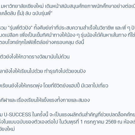
ี มหาวิทยาลัยเชียงใหม่ เดินหน้าสนับสนุนศักยภาพนักศึกษาอย่างต่อเนื
ดลับ (ไม่) ลับ ฉบับรุ่นพี่”
ม “รุ่นพี่ตัวปัง” ทั้งศิษย์เก่าที่ประสบความสำเร็จในวิชาชีพ และพี่ ๆ ปัจ
ือก เพื่อเป็นเข็มทิศนำทางให้น้อง ๆ รุ่นน้องได้ค้นหาเส้นทาง ที่ใช
อบโจทย์ทุกไลฟ์สไตล์อย่างครอบคลุม ดังนี้
ตัวยังไงให้กวาดรางวัลมานับไม่ถ้วน
วลายังไงให้เรียนไปด้วย ทำธุรกิจไปด้วยจนปัง
รียนยังไงให้เกรดพุ่ง โดยที่ชีวิตยังแฮปปี้ มีเวลาไปเที่ยว
กกีฬาและเรื่องเรียนให้แข็งแรงทั้งกายและสมอง
รรม U-SUCCESS ในครั้งนี้ จะเป็นแรงผลักดันสำคัญที่ช่วยปลดล็อคศั
จในแบบฉบับของตัวเองต่อไป ในวันพุธที่ 1 กรกฎาคม 2569 ณ ห้องเ
ชียงใหม่