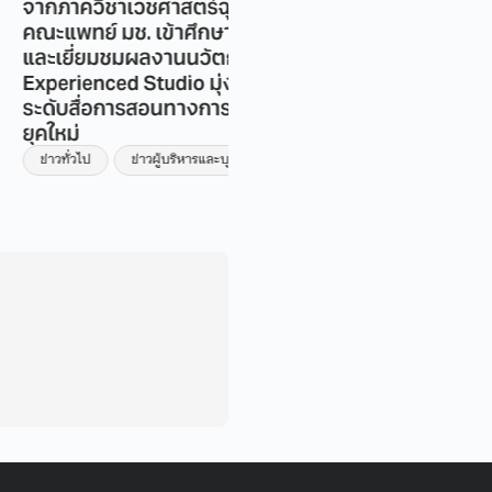
วิชาเวชศาสตร์ฉุกเฉิน
กับ ธ.ก.ส. ดำเนินกิจกรรม
ย์ มช. เข้าศึกษาดูงาน
โครงการสร้างมาตรฐานการ
่ยมชมผลงานนวัตกรรม
จัดการความรู้ ตามแนวทาง
enced Studio มุ่งยก
ISO 30401 ปีบัญชี 2569 ครั้
ื่อการสอนทางการแพทย์
1
ข่าวทั่วไป
ป
ข่าวผู้บริหารและบุคลากร