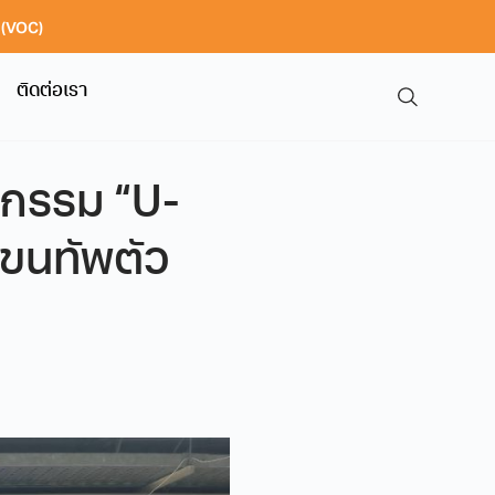
า (VOC)
ติดต่อเรา
จกรรม “U-
” ขนทัพตัว