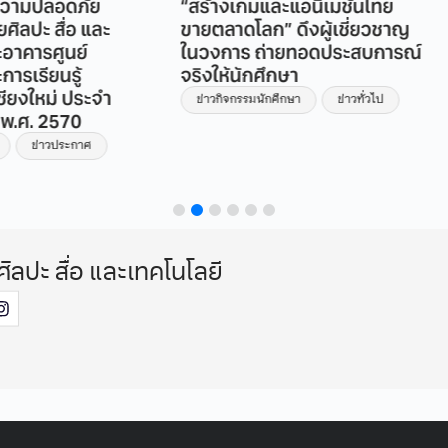
ภัย
“สร้างเกมและแอนิเมชันไทย
จากภาค
 และ
ขายตลาดโลก” ดึงผู้เชี่ยวชาญ
คณะแพท
ย์
ในวงการ ถ่ายทอดประสบการณ์
และเยี
้
จริงให้นักศึกษา
Experi
ระจำ
ระดับส
ข่าวกิจกรรมนักศึกษา
ข่าวทั่วไป
0
ยุคใหม่
กาศ
ข่าวทั่วไ
ศิลปะ สื่อ และเทคโนโลยี