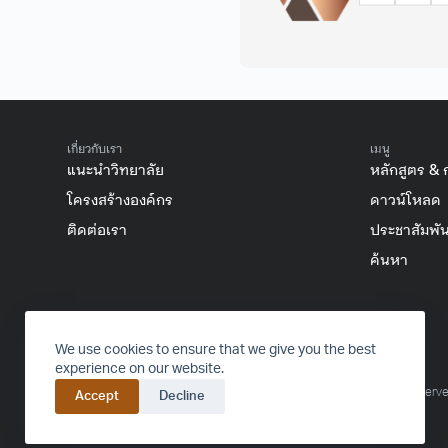
เกี่ยวกับเรา
เมนู
แนะนำวิทยาลัย
หลักสูตร & 
โครงสร้างองค์กร
ดาวน์โหลด
ติดต่อเรา
ประชาสัมพัน
ค้นหา
FACEBOOK
INSTAGRAM
YOUTUBE
TIKTOK
We use cookies to ensure that we give you the best
experience on our website.
© 2016-2024 College of Arts, Media and Technology – All rights reserve
Accept
Decline