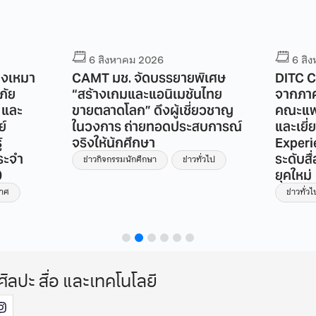
6 สิงหาคม 2026
6 สิ
างเหมา
CAMT มช. จัดบรรยายพิเศษ
DITC C
ภัย
“สร้างเกมและแอนิเมชันไทย
จากภาค
 และ
ขายตลาดโลก” ดึงผู้เชี่ยวชาญ
คณะแพท
ย์
ในวงการ ถ่ายทอดประสบการณ์
และเยี
้
จริงให้นักศึกษา
Experi
ระจำ
ระดับส
ข่าวกิจกรรมนักศึกษา
ข่าวทั่วไป
0
ยุคใหม่
กาศ
ข่าวทั่วไ
ศิลปะ สื่อ และเทคโนโลยี