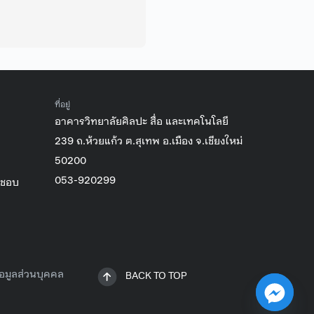
ที่อยู่
อาคารวิทยาลัยศิลปะ สื่อ และเทคโนโลยี
239 ถ.ห้วยแก้ว ต.สุเทพ อ.เมือง จ.เชียงใหม่
50200
053-920299
ิชอบ
อมูลส่วนบุคคล
BACK TO TOP