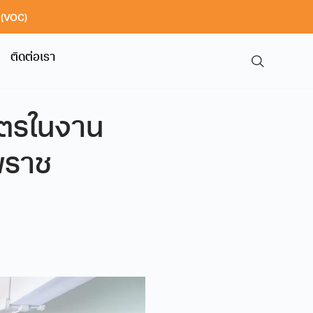
า (VOC)
ติดต่อเรา
ูตรในงาน
พราช