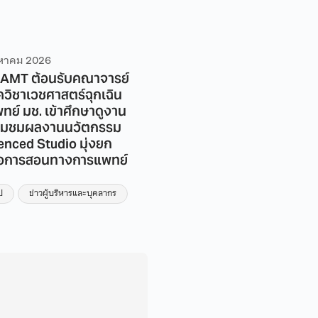
งหาคม 2026
6 สิงหาคม 2026
AMT ต้อนรับคณาจารย์
ศูนย์ KIND by CAMT มช. ร่
วิชาเวชศาสตร์ฉุกเฉิน
กับ ธ.ก.ส. ดำเนินกิจกรรม
ย์ มช. เข้าศึกษาดูงาน
โครงการสร้างมาตรฐานการ
่ยมชมผลงานนวัตกรรม
จัดการความรู้ ตามแนวทาง
enced Studio มุ่งยก
ISO 30401 ปีบัญชี 2569 ครั้
ื่อการสอนทางการแพทย์
1
ข่าวทั่วไป
ป
ข่าวผู้บริหารและบุคลากร